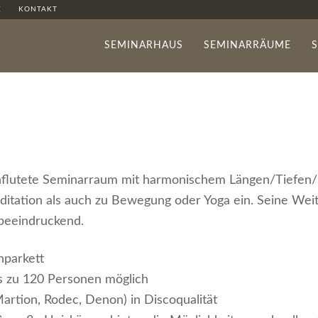
E
KONTAKT
SEMINARHAUS
SEMINARRÄUME
rchflutete Seminarraum mit harmonischem Längen/Tiefe
editation als auch zu Bewegung oder Yoga ein. Seine Weit
 beeindruckend.
parkett
s zu 120 Personen möglich
artion, Rodec, Denon) in Discoqualität