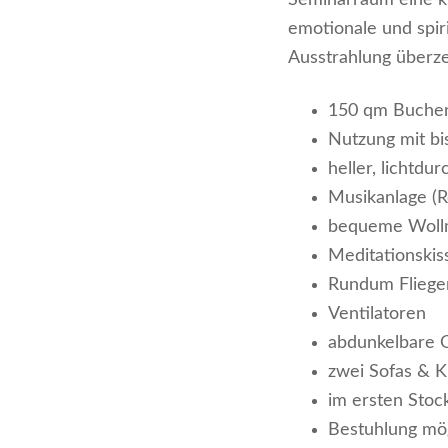
Seminarraum eine kla
emotionale und spir
Ausstrahlung überze
150 qm Buchen
Nutzung mit bi
heller, lichtdu
Musikanlage (R
bequeme Wollm
Meditationskis
Rundum Fliegen
Ventilatoren
abdunkelbare O
zwei Sofas & K
im ersten Stoc
Bestuhlung mö