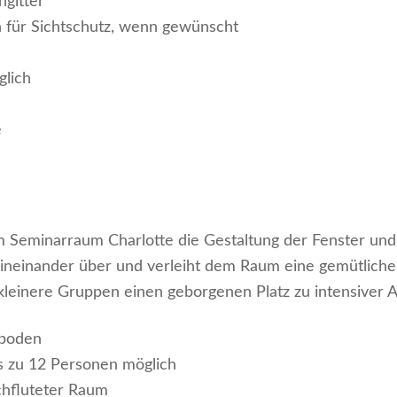
gitter
n für Sichtschutz, wenn gewünscht
glich
e
m Seminarraum Charlotte die Gestaltung der Fenster und
ineinander über und verleiht dem Raum eine gemütlich
kleinere Gruppen einen geborgenen Platz zu intensiver Ar
ßboden
s zu 12 Personen möglich
rchfluteter Raum