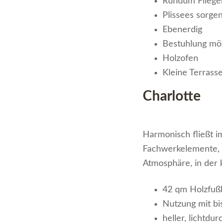
Rundum Fliegen
Plissees sorge
Ebenerdig
Bestuhlung mö
Holzofen
Kleine Terrass
Charlotte
Harmonisch fließt i
Fachwerkelemente, 
Atmosphäre, in der 
42 qm Holzfu
Nutzung mit bi
heller, lichtdu