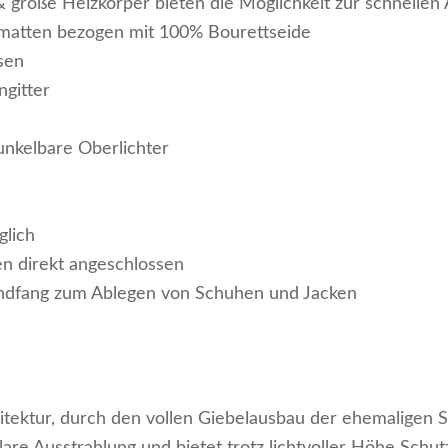
große Heizkörper bieten die Möglichkeit zur schnellen
atten bezogen mit 100% Bourettseide
sen
gitter
unkelbare Oberlichter
glich
 direkt angeschlossen
indfang zum Ablegen von Schuhen und Jacken
tektur, durch den vollen Giebelausbau der ehemaligen 