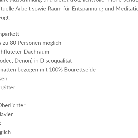
re Ausstrahlung und bietet trotz lichtvoller Höhe Schutz
ituelle Arbeit sowie Raum für Entspannung und Meditatio
ugt.
parkett
s zu 80 Personen möglich
rchfluteter Dachraum
odec, Denon) in Discoqualität
atten bezogen mit 100% Bourettseide
sen
gitter
berlichter
lavier
k
glich