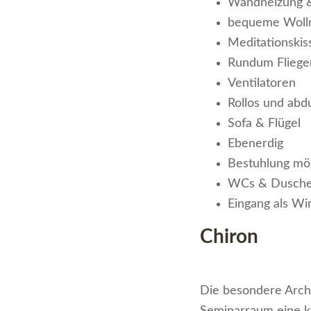
Wandheizung & 
bequeme Wollm
Meditationskis
Rundum Fliegen
Ventilatoren
Rollos und abd
Sofa & Flügel
Ebenerdig
Bestuhlung mö
WCs & Duschen
Eingang als W
Chiron
Die besondere Archi