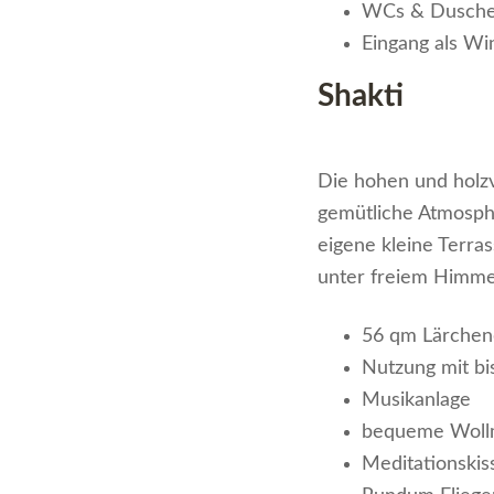
WCs & Duschen
Eingang als W
Shakti
Die hohen und holz
gemütliche Atmosphä
eigene kleine Terra
unter freiem Himme
56 qm Lärchen
Nutzung mit bi
Musikanlage
bequeme Wollm
Meditationskis